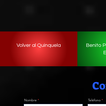
Volver al Quinquela
Benito P
E
Co
Nombre
Teléfono