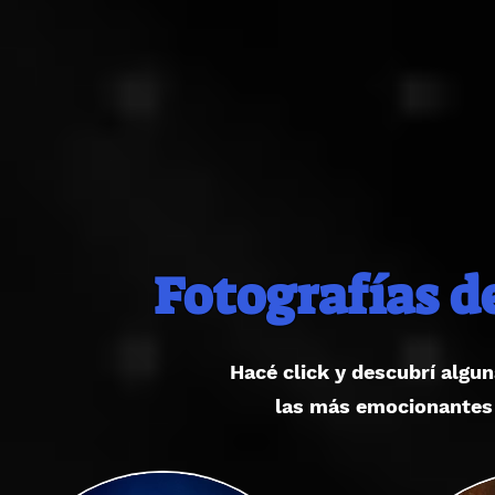
Fotografías
de
Hacé click y descubrí algu
las más emocionantes 